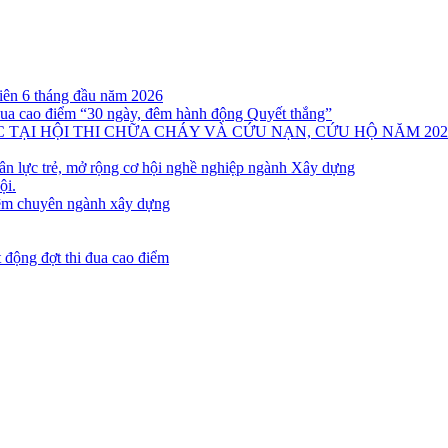
ên 6 tháng đầu năm 2026
đua cao điểm “30 ngày, đêm hành động Quyết thắng”
C TẠI HỘI THI CHỮA CHÁY VÀ CỨU NẠN, CỨU HỘ NĂM 202
ân lực trẻ, mở rộng cơ hội nghề nghiệp ngành Xây dựng
ội.
hiệm chuyên ngành xây dựng
 động đợt thi đua cao điểm