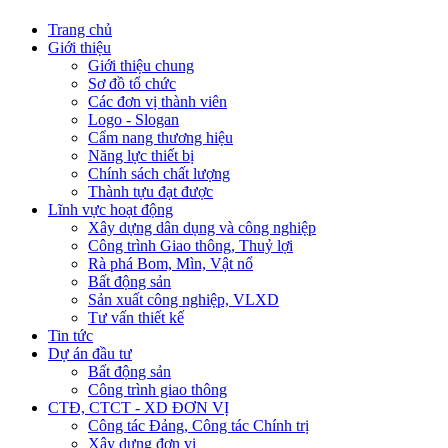
Trang chủ
Giới thiệu
Giới thiệu chung
Sơ đồ tổ chức
Các đơn vị thành viên
Logo - Slogan
Cẩm nang thương hiệu
Năng lực thiết bị
Chính sách chất lượng
Thành tựu đạt được
Lĩnh vực hoạt động
Xây dựng dân dụng và công nghiệp
Công trình Giao thông, Thuỷ lợi
Rà phá Bom, Mìn, Vật nổ
Bất động sản
Sản xuất công nghiệp, VLXD
Tư vấn thiết kế
Tin tức
Dự án đầu tư
Bất động sản
Công trình giao thông
CTĐ, CTCT - XD ĐƠN VỊ
Công tác Đảng, Công tác Chính trị
Xây dựng đơn vị