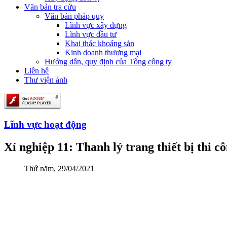
Văn bản tra cứu
Văn bản pháp quy
Lĩnh vực xây dựng
Lĩnh vực đầu tư
Khai thác khoáng sản
Kinh doanh thương mại
Hướng dẫn, quy định của Tổng công ty
Liên hệ
Thư viện ảnh
Lĩnh vực hoạt động
Xí nghiệp 11: Thanh lý trang thiết bị thi c
Thứ năm, 29/04/2021