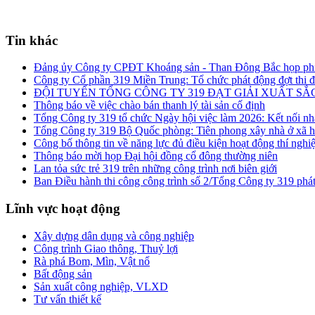
Tin khác
Đảng ủy Công ty CPĐT Khoáng sản - Than Đông Bắc họp phi
Công ty Cổ phần 319 Miền Trung: Tổ chức phát động đợt thi 
ĐỘI TUYỂN TỔNG CÔNG TY 319 ĐẠT GIẢI XUẤT SẮ
Thông báo về việc chào bán thanh lý tài sản cố định
Tổng Công ty 319 tổ chức Ngày hội việc làm 2026: Kết nối nh
Tổng Công ty 319 Bộ Quốc phòng: Tiên phong xây nhà ở xã h
Công bố thông tin về năng lực đủ điều kiện hoạt động thí ng
Thông báo mời họp Đại hội đồng cổ đông thường niên
Lan tỏa sức trẻ 319 trên những công trình nơi biên giới
Ban Điều hành thi công công trình số 2/Tổng Công ty 319 phát
Lĩnh vực hoạt động
Xây dựng dân dụng và công nghiệp
Công trình Giao thông, Thuỷ lợi
Rà phá Bom, Mìn, Vật nổ
Bất động sản
Sản xuất công nghiệp, VLXD
Tư vấn thiết kế