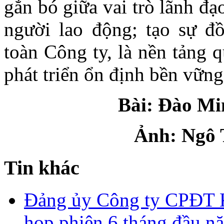
gắn bó giữa vai trò lãnh đ
người lao động; tạo sự đồ
toàn Công ty, là nền tảng 
phát triển ổn định bền vững 
Bài: Đào Mi
Ảnh: Ngô 
Tin khác
Đảng ủy Công ty CPĐT 
họp phiên 6 tháng đầu n