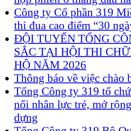
Công ty Cổ phần 319 Miề
thi đua cao điểm “30 ng
ĐỘI TUYỂN TỔNG CÔN
SẮC TẠI HỘI THI CH
HỘ NĂM 2026
Thông báo về việc chào b
Tổng Công ty 319 tổ chứ
nối nhân lực trẻ, mở rộn
dựng
Tổng Công ty 319 Bộ Qu