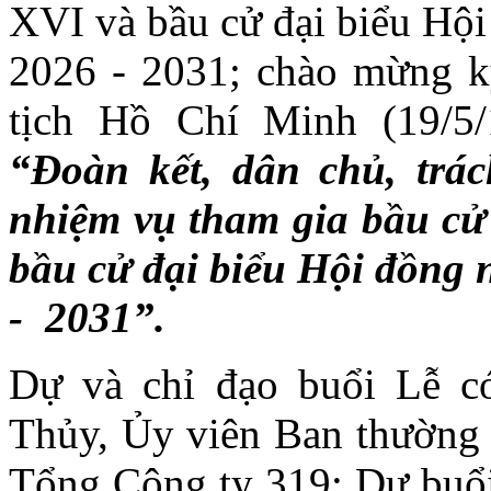
XVI và bầu cử đại biểu Hội
2026 - 2031; chào mừng 
tịch Hồ Chí Minh (19/5/
“Đoàn kết, dân chủ, trá
nhiệm vụ tham gia bầu cử
bầu cử đại biểu Hội đồng 
- 2031”
.
Dự và chỉ đạo buổi Lễ c
Thủy, Ủy viên Ban thường
Tổng Công ty 319; Dự buổi 