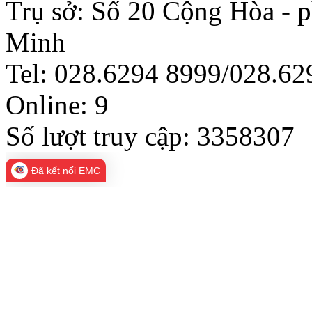
Trụ sở: Số 20 Cộng Hòa - 
Minh
Tel: 028.6294 8999/028.6
Online:
9
Số lượt truy cập:
3358307
Đã kết nối EMC