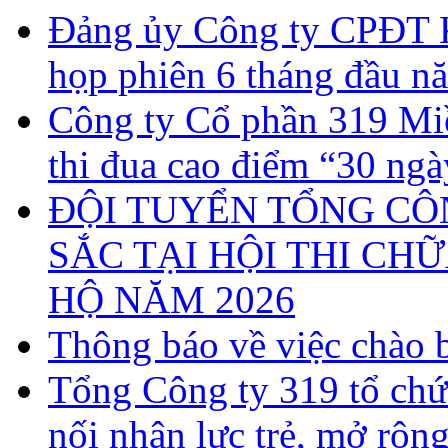
Đảng ủy Công ty CPĐT 
họp phiên 6 tháng đầu n
Công ty Cổ phần 319 Miề
thi đua cao điểm “30 ng
ĐỘI TUYỂN TỔNG CÔN
SẮC TẠI HỘI THI CH
HỘ NĂM 2026
Thông báo về việc chào b
Tổng Công ty 319 tổ chứ
nối nhân lực trẻ, mở rộn