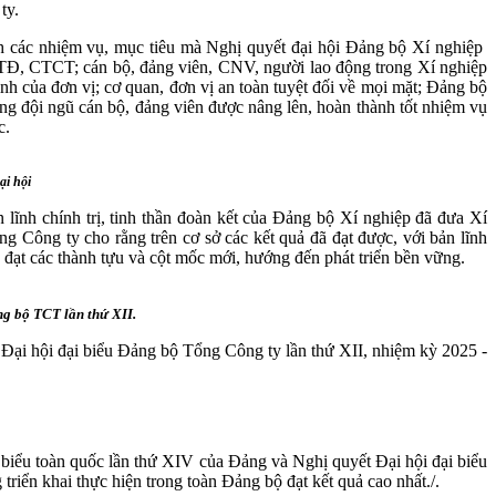
ty.
 các nhiệm vụ, mục tiêu mà Nghị quyết đại hội Đảng bộ Xí nghiệp
CTĐ, CTCT; cán bộ, đảng viên, CNV, người lao động trong Xí nghiệp
nh của đơn vị; cơ quan, đơn vị an toàn tuyệt đối về mọi mặt; Đảng bộ
ợng đội ngũ cán bộ, đảng viên được nâng lên, hoàn thành tốt nhiệm vụ
c.
ại hội
nh chính trị, tinh thần đoàn kết của Đảng bộ Xí nghiệp đã đưa Xí
 Công ty cho rằng trên cơ sở các kết quả đã đạt được, với bản lĩnh
p đạt các thành tựu và cột mốc mới, hướng đến phát triển bền vững.
g bộ TCT lần thứ XII.
ại hội đại biểu Đảng bộ Tổng Công ty lần thứ XII, nhiệm kỳ 2025 -
biểu toàn quốc lần thứ XIV của Đảng và Nghị quyết Đại hội đại biểu
iển khai thực hiện trong toàn Đảng bộ đạt kết quả cao nhất./.