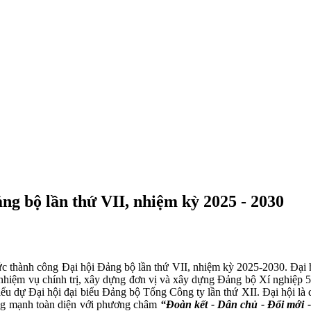
ng bộ lần thứ VII, nhiệm kỳ 2025 - 2030
thành công Đại hội Đảng bộ lần thứ VII, nhiệm kỳ 2025-2030. Đại hộ
nhiệm vụ chính trị, xây dựng đơn vị và xây dựng Đảng bộ Xí nghiệp 5 
u dự Đại hội đại biểu Đảng bộ Tổng Công ty lần thứ XII. Đại hội là
vững mạnh toàn diện với phương châm
“Đoàn kết - Dân chủ - Đổi mới -