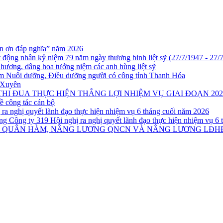
n ơn đáp nghĩa” năm 2026
 động nhân kỷ niệm 79 năm ngày thương binh liệt sỹ (27/7/1947 - 27/
hương, dâng hoa tưởng niệm các anh hùng liệt sỹ
âm Nuôi dưỡng, Điều dưỡng người có công tỉnh Thanh Hóa
ị Xuyên
I ĐUA THỰC HIỆN THẮNG LỢI NHIỆM VỤ GIAI ĐOẠN 202
ề công tác cán bộ
ị ra nghị quyết lãnh đạo thực hiện nhiệm vụ 6 tháng cuối năm 2026
Công ty 319 Hội nghị ra nghị quyết lãnh đạo thực hiện nhiệm vụ 6 
NG QUÂN HÀM, NÂNG LƯƠNG QNCN VÀ NÂNG LƯƠNG LĐHĐ