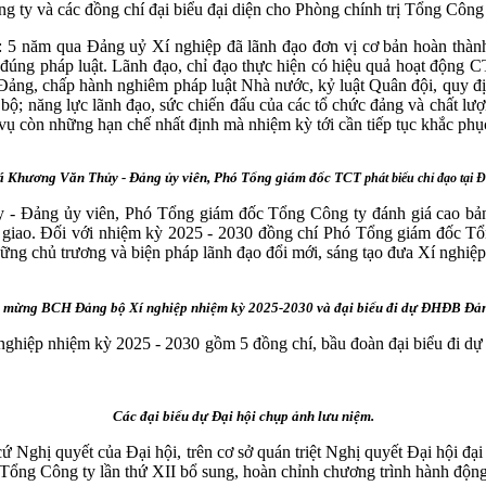
 và các đồng chí đại biểu đại diện cho Phòng chính trị Tổng Công 
 5 năm qua Đảng uỷ Xí nghiệp đã lãnh đạo đơn vị cơ bản hoàn thành
úng pháp luật. Lãnh đạo, chỉ đạo thực hiện có hiệu quả hoạt động 
 Đảng, chấp hành nghiêm pháp luật Nhà nước, kỷ luật Quân đội, quy đị
 bộ; năng lực lãnh đạo, sức chiến đấu của các tổ chức đảng và chất lư
 vụ còn những hạn chế nhất định mà nhiệm kỳ tới cần tiếp tục khắc phụ
á Khương Văn Thủy - Đảng ủy viên, Phó Tổng giám đốc TCT
phát biểu chỉ đạo tại Đ
- Đảng ủy viên, Phó Tổng giám đốc Tổng Công ty đánh giá cao bản lĩ
giao. Đối với nhiệm kỳ 2025 - 2030 đồng chí Phó Tổng giám đốc Tổng
những chủ trương và biện pháp lãnh đạo đổi mới, sáng tạo đưa Xí nghiệ
 mừng BCH Đảng bộ Xí nghiệp nhiệm kỳ 2025-2030 và đại biểu đi dự ĐHĐB Đản
hiệp nhiệm kỳ 2025 - 2030 gồm 5 đồng chí, bầu đoàn đại biểu đi dự Đ
Các đại biểu dự Đại hội chụp ảnh lưu niệm.
hị quyết của Đại hội, trên cơ sở quán triệt Nghị quyết Đại hội đại 
ổng Công ty lần thứ XII bổ sung, hoàn chỉnh chương trình hành động tr