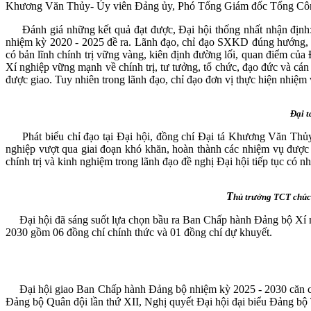
Khương Văn Thủy- Ủy viên Đảng ủy, Phó Tổng Giám đốc Tổng Công ty
Đánh giá những kết quả đạt được, Đại hội thống nhất nhận định:
nhiệm kỳ 2020 - 2025 đề ra. Lãnh đạo, chỉ đạo SXKD đúng hướng, đ
có bản lĩnh chính trị vững vàng, kiên định đường lối, quan điểm của
Xí nghiệp vững mạnh về chính trị, tư tưởng, tổ chức, đạo đức và cán
được giao. Tuy nhiên trong lãnh đạo, chỉ đạo đơn vị thực hiện nhiệm
Đại t
Phát biểu chỉ đạo tại Đại hội, đồng chí Đại tá Khương Văn Thủy 
nghiệp vượt qua giai đoạn khó khăn, hoàn thành các nhiệm vụ được 
chính trị và kinh nghiệm trong lãnh đạo đề nghị Đại hội tiếp tục có 
T
hủ trưởng TCT chúc
Đại hội đã sáng suốt lựa chọn bầu ra Ban Chấp hành Đảng bộ Xí ng
2030 gồm 06 đồng chí chính thức và 01 đồng chí dự khuyết.
Đại hội giao Ban Chấp hành Đảng bộ nhiệm kỳ 2025 - 2030 căn cứ Ng
Đảng bộ Quân đội lần thứ XII, Nghị quyết Đại hội đại biểu Đảng bộ T