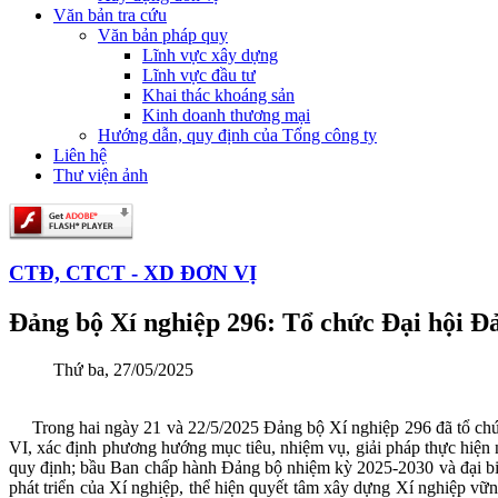
Văn bản tra cứu
Văn bản pháp quy
Lĩnh vực xây dựng
Lĩnh vực đầu tư
Khai thác khoáng sản
Kinh doanh thương mại
Hướng dẫn, quy định của Tổng công ty
Liên hệ
Thư viện ảnh
CTĐ, CTCT - XD ĐƠN VỊ
Đảng bộ Xí nghiệp 296: Tổ chức Đại hội Đả
Thứ ba, 27/05/2025
Trong hai ngày 21 và 22/5/2025 Đảng bộ Xí nghiệp 296 đã tổ chức 
VI, xác định phương hướng mục tiêu, nhiệm vụ, giải pháp thực hiện 
quy định; bầu Ban chấp hành Đảng bộ nhiệm kỳ 2025-2030 và đại biể
phát triển của Xí nghiệp, thể hiện quyết tâm xây dựng Xí nghiệp 