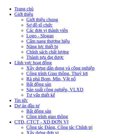
Trang chủ
Giới thiệu
Giới thiệu chung
Sơ đồ tổ chức
Các đơn vị thành viên
Logo - Slogan
Cẩm nang thương hiệu
Năng lực thiết bị
Chính sách chất lượng
Thành tựu đạt được
Lĩnh vực hoạt động
Xây dựng dân dụng và công nghiệp
Công trình Giao thông, Thuỷ lợi
Rà phá Bom, Mìn, Vật nổ
Bất động sản
Sản xuất công nghiệp, VLXD
Tư vấn thiết kế
Tin tức
Dự án đầu tư
Bất động sản
Công trình giao thông
CTĐ, CTCT - XD ĐƠN VỊ
Công tác Đảng, Công tác Chính trị
Xây dựng đơn vị