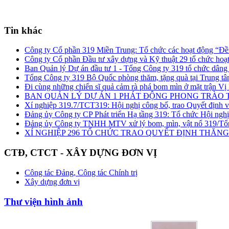
Tin khác
Công ty Cổ phần 319 Miền Trung: Tổ chức các hoạt động “Đề
Công ty Cổ phần Đầu tư xây dựng và Kỹ thuật 29 tổ chức hoạt
Ban Quản lý Dự án đầu tư 1 - Tổng Công ty 319 tổ chức dâng 
Tổng Công ty 319 Bộ Quốc phòng thăm, tặng quà tại Trung t
Đi cùng những chiến sĩ quả cảm rà phá bom mìn ở mặt trận V
BAN QUẢN LÝ DỰ ÁN 1 PHÁT ĐỘNG PHONG TRÀO TH
Xí nghiệp 319.7/TCT319: Hội nghị công bố, trao Quyết định v
Đảng ủy Công ty CP Phát triển Hạ tầng 319: Tổ chức Hội ngh
Đảng ủy Công ty TNHH MTV xử lý bom, mìn, vật nổ 319/Tổng 
XÍ NGHIỆP 296 TỔ CHỨC TRAO QUYẾT ĐỊNH THĂ
CTĐ, CTCT - XÂY DỰNG ĐƠN VỊ
Công tác Đảng, Công tác Chính trị
Xây dựng đơn vị
Thư viện hình ảnh