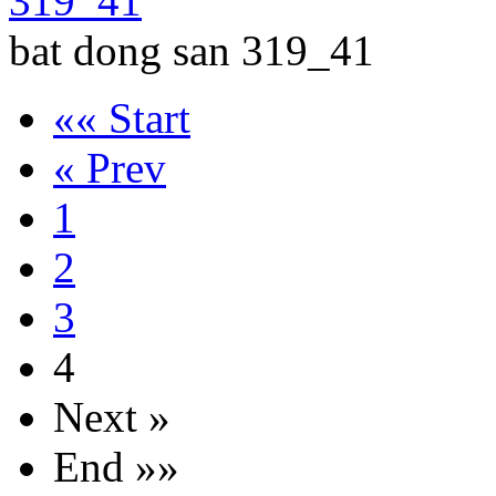
bat dong san 319_41
«« Start
« Prev
1
2
3
4
Next »
End »»