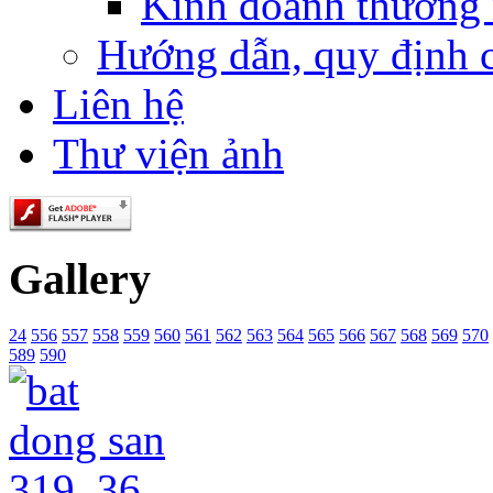
Kinh doanh thương
Hướng dẫn, quy định 
Liên hệ
Thư viện ảnh
Gallery
24
556
557
558
559
560
561
562
563
564
565
566
567
568
569
570
589
590