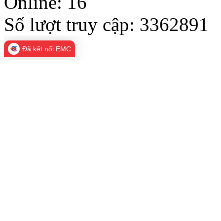
Online:
16
Số lượt truy cập:
3362891
Đã kết nối EMC