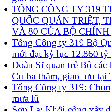
TỔNG CÔNG TY 319 
QUỐC QUÁN TRIỆT, T
VÀ 80 CỦA BỘ CHÍNH
Tổng Công ty 319 Bộ Quố
mới đạt kỷ lục 12.860 t
Đoàn Sĩ quan trẻ Bộ các
Cu-ba thăm, giao lưu tại
Tổng Công ty 319: Chun
mưa lũ
Sơn La: Khởi công xây d