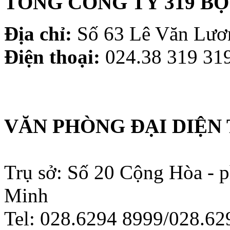
TỔNG CÔNG TY 319 B
Địa chỉ:
Số 63 Lê Văn Lươn
Điện thoại:
024.38 319 319
VĂN PHÒNG ĐẠI DIỆN 
Trụ sở: Số 20 Cộng Hòa - 
Minh
Tel: 028.6294 8999/028.6