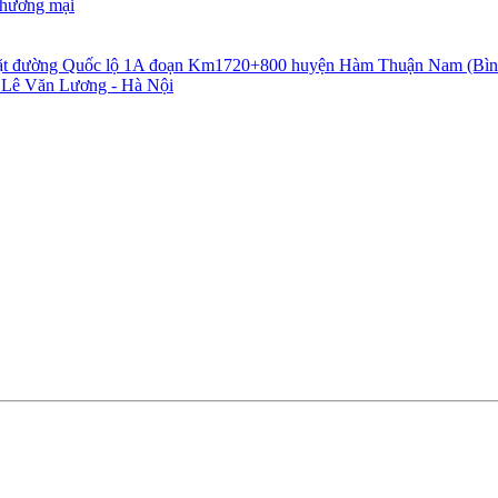
Thương mại
ền, mặt đường Quốc lộ 1A đoạn Km1720+800 huyện Hàm Thuận Nam (
3 Lê Văn Lương - Hà Nội