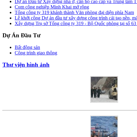
Dự án Đầu tư Xây dựng nhà ở, căn hộ cao cấp và Trung tâm 
Cụm công nghiệp Minh Khai mở rộng
Tổng công ty 319 khánh thành Văn phòng đại diện phía Nam
Lễ khởi công Dự án đầu tư xây dựng công trình cải tạo n
Xây dựng Trụ sở Tổng công ty 319 - Bộ Quốc phòng tại số 6
Dự Án Đầu Tư
Bất động sản
Công trình giao thông
Thư viện hình ảnh