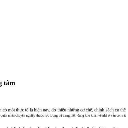
ng tâm
 có một thực tế là hiện nay, do thiếu những cơ chế, chính sách cụ thể
, quân nhân chuyên nghiệp thuộc lực lượng vũ trang hiện đang khó khăn về nhà ở vẫn còn rất