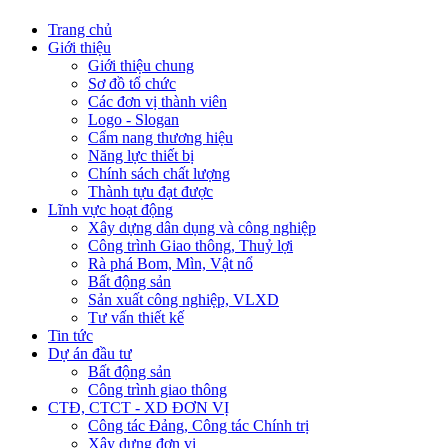
Trang chủ
Giới thiệu
Giới thiệu chung
Sơ đồ tổ chức
Các đơn vị thành viên
Logo - Slogan
Cẩm nang thương hiệu
Năng lực thiết bị
Chính sách chất lượng
Thành tựu đạt được
Lĩnh vực hoạt động
Xây dựng dân dụng và công nghiệp
Công trình Giao thông, Thuỷ lợi
Rà phá Bom, Mìn, Vật nổ
Bất động sản
Sản xuất công nghiệp, VLXD
Tư vấn thiết kế
Tin tức
Dự án đầu tư
Bất động sản
Công trình giao thông
CTĐ, CTCT - XD ĐƠN VỊ
Công tác Đảng, Công tác Chính trị
Xây dựng đơn vị