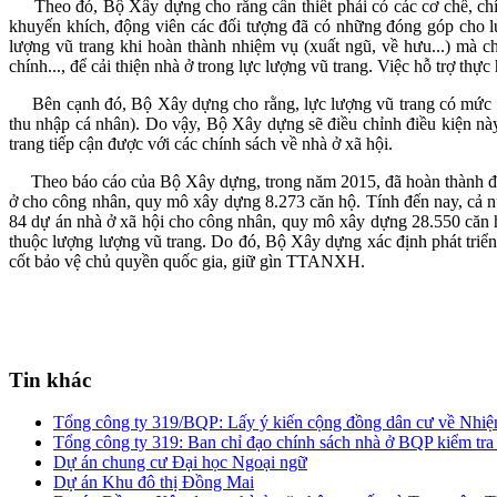
Theo đó, Bộ Xây dựng cho rằng cần thiết phải có các cơ chế, chính s
khuyến khích, động viên các đối tượng đã có những đóng góp cho lực
lượng vũ trang khi hoàn thành nhiệm vụ (xuất ngũ, về hưu...) mà c
chính..., để cải thiện nhà ở trong lực lượng vũ trang. Việc hỗ trợ th
Bên cạnh đó, Bộ Xây dựng cho rằng, lực lượng vũ trang có mức lươ
thu nhập cá nhân). Do vậy, Bộ Xây dựng sẽ điều chỉnh điều kiện này
trang tiếp cận được với các chính sách về nhà ở xã hội.
Theo báo cáo của Bộ Xây dựng, trong năm 2015, đã hoàn thành đầu 
ở cho công nhân, quy mô xây dựng 8.273 căn hộ. Tính đến nay, cả n
84 dự án nhà ở xã hội cho công nhân, quy mô xây dựng 28.550 căn h
thuộc lượng lượng vũ trang. Do đó, Bộ Xây dựng xác định phát triển 
cốt bảo vệ chủ quyền quốc gia, giữ gìn TTANXH.
Tin khác
Tổng công ty 319/BQP: Lấy ý kiến cộng đồng dân cư về Nhiệm
Tổng công ty 319: Ban chỉ đạo chính sách nhà ở BQP kiểm tra
Dự án chung cư Đại học Ngoại ngữ
Dự án Khu đô thị Đồng Mai