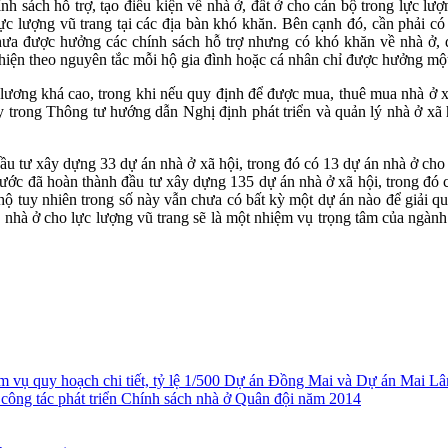
ách hỗ trợ, tạo điều kiện về nhà ở, đất ở cho cán bộ trong lực lượng
 lượng vũ trang tại các địa bàn khó khăn. Bên cạnh đó, cần phải có q
hưa được hưởng các chính sách hỗ trợ nhưng có khó khăn về nhà ở, để
ực hiện theo nguyên tắc mỗi hộ gia đình hoặc cá nhân chỉ được hưởng một
ng khá cao, trong khi nếu quy định để được mua, thuê mua nhà ở xã 
 trong Thông tư hướng dẫn Nghị định phát triển và quản lý nhà ở xã 
tư xây dựng 33 dự án nhà ở xã hội, trong đó có 13 dự án nhà ở cho 
ước đã hoàn thành đầu tư xây dựng 135 dự án nhà ở xã hội, trong đó 
ộ tuy nhiên trong số này vẫn chưa có bất kỳ một dự án nào để giải qu
nhà ở cho lực lượng vũ trang sẽ là một nhiệm vụ trọng tâm của ngành 
 vụ quy hoạch chi tiết, tỷ lệ 1/500 Dự án Đồng Mai và Dự án Mai L
 công tác phát triển Chính sách nhà ở Quân đội năm 2014