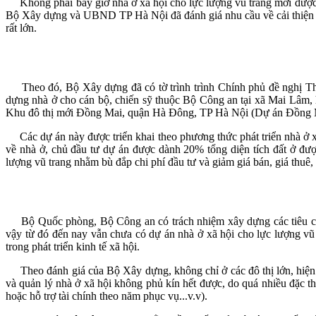
Không phải bây giờ nhà ở xã hội cho lực lượng vũ trang mới được đ
Bộ Xây dựng và UBND TP Hà Nội đã đánh giá nhu cầu về cải thiện nh
rất lớn.
Theo đó, Bộ Xây dựng đã có tờ trình trình Chính phủ đề nghị Thủ
dựng nhà ở cho cán bộ, chiến sỹ thuộc Bộ Công an tại xã Mai Lâm
Khu đô thị mới Đồng Mai, quận Hà Đông, TP Hà Nội (Dự án Đồng M
Các dự án này được triển khai theo phương thức phát triển nhà ở xã
về nhà ở, chủ đầu tư dự án được dành 20% tổng diện tích đất ở đư
lượng vũ trang nhằm bù đắp chi phí đầu tư và giảm giá bán, giá thuê,
Bộ Quốc phòng, Bộ Công an có trách nhiệm xây dựng các tiêu chí 
vậy từ đó đến nay vẫn chưa có dự án nhà ở xã hội cho lực lượng vũ
trong phát triển kinh tế xã hội.
Theo đánh giá của Bộ Xây dựng, không chỉ ở các đô thị lớn, hiện cũ
và quản lý nhà ở xã hội không phủ kín hết được, do quá nhiều đặc thù 
hoặc hỗ trợ tài chính theo năm phục vụ...v.v).