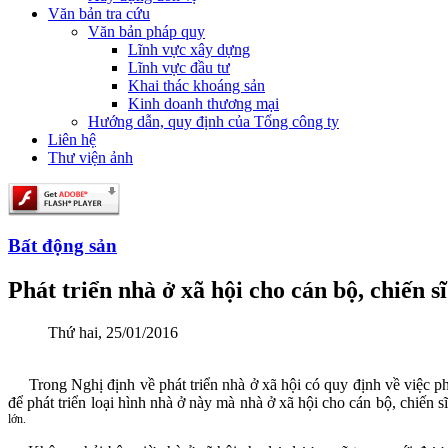
Văn bản tra cứu
Văn bản pháp quy
Lĩnh vực xây dựng
Lĩnh vực đầu tư
Khai thác khoáng sản
Kinh doanh thương mại
Hướng dẫn, quy định của Tổng công ty
Liên hệ
Thư viện ảnh
Bất động sản
Phát triển nhà ở xã hội cho cán bộ, chiến s
Thứ hai, 25/01/2016
Trong Nghị định về phát triển nhà ở xã hội có quy định về việc phát 
để phát triển loại hình nhà ở này mà nhà ở xã hội cho cán bộ, chiến 
lớn.