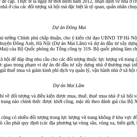
ề cập. Thực tế là ngay từ thời điểm năm 2012, nhận định về nhà ở cho
à ở của các đối tượng xã hội mà đặc biệt là sỹ quan, quân nhân chuyê
Dự án Đồng Mai
 tướng Chính phủ chấp thuận, cho ý kiến chỉ đạo UBND TP Hà Nội đ
, huyện Đông Anh, Hà Nội (Dự án Mai Lâm) và dự án đầu tư xây dựng 
ai) của Bộ Quốc phòng do Tổng công ty 319- Bộ quốc phòng làm ch
 hội để đáp ứng nhu cầu cho các đối tượng thuộc lực lượng vũ trang 
ợc giao trong phạm vi dự án đó đầu tư xây dựng nhà ở thương mại (nh
 giá thuê mua và giảm kinh phí dịch vụ quản lý, vận hành nhà ở xã hội 
Dự án Mai Lâm
về đối tượng và điều kiện được mua, thuê, thuê mua nhà ở xã hội 
 trang nào chính thức được khởi công, mặc dù theo đánh giá của Bộ 
ng có nhiều đối tượng trong lực lượng vũ trang không ở khu vực đô th
cần phải quy định (các địa phương tại vùng sâu, vùng xa, biên giới, hả