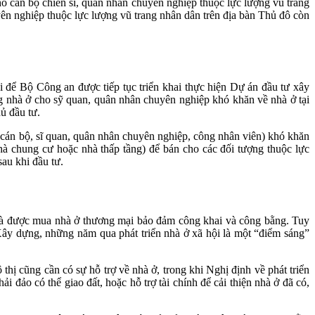
 cán bộ chiến sĩ, quân nhân chuyên nghiệp thuộc lực lượng vũ trang
n nghiệp thuộc lực lượng vũ trang nhân dân trên địa bàn Thủ đô còn
ể Bộ Công an được tiếp tục triển khai thực hiện Dự án đầu tư xây
nhà ở cho sỹ quan, quân nhân chuyên nghiệp khó khăn về nhà ở tại
ủ đầu tư.
(cán bộ, sĩ quan, quân nhân chuyên nghiệp, công nhân viên) khó khăn
à chung cư hoặc nhà thấp tầng) để bán cho các đối tượng thuộc lực
sau khi đầu tư.
và được mua nhà ở thương mại bảo đảm công khai và công bằng. Tuy
Xây dựng, những năm qua phát triển nhà ở xã hội là một “điểm sáng”
ị cũng cần có sự hỗ trợ về nhà ở, trong khi Nghị định về phát triển
i đảo có thể giao đất, hoặc hỗ trợ tài chính để cải thiện nhà ở đã có,