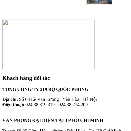
Khách hàng đối tác
TỔNG CÔNG TY 319 BỘ QUỐC PHÒNG
Địa chỉ:
Số 63 Lê Văn Lương - Yên Hòa - Hà Nội
Điện thoại:
024.38 319 319 - 024.38 274 209
VĂN PHÒNG ĐẠI DIỆN TẠI TP HỒ CHÍ MINH
Trụ sở: Số 20 Cộng Hòa - phường Bảy Hiền - Tp. Hồ Chí Minh