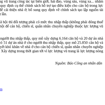
 vũ trang công tác tại biên giới, hải đảo, vùng sâu, vùng xa... nhằm
uy định cụ thể chính sách hỗ trợ tạo điều kiện cho cán bộ trong lực
 cải thiện nhà ở; bổ sung quy định về chính sách tạo lập nguồn tài
 lần.
hội thì đối tượng phải có mức thu nhập thấp (không phải đóng thuế
hội để cán bộ, chiến sĩ, quân nhân chuyên nghiệp thuộc lực lượng vũ
người thu nhập thấp, quy mô xây dựng 6.164 căn hộ và 20 dự án nhà
có 51 dự án nhà ở cho người thu nhập thấp, quy mô 25.850 căn hộ và
yết khó khăn về nhà ở cho cán bộ chiến sĩ, quân nhân chuyên nghiệp
Xây dựng trong thời gian tới vì lực lượng vũ trang là lực lượng nòng
Nguồn: Báo Công an nhân dân
âm