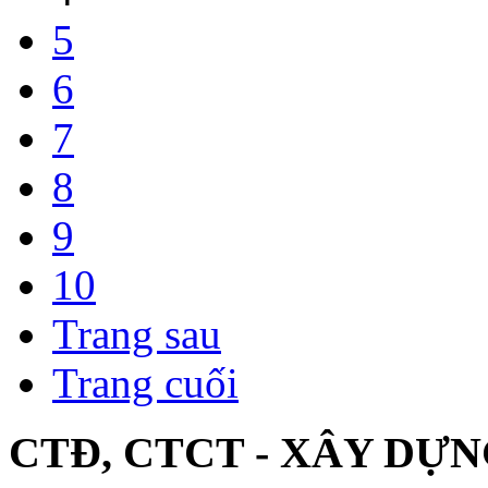
5
6
7
8
9
10
Trang sau
Trang cuối
CTĐ, CTCT - XÂY DỰN