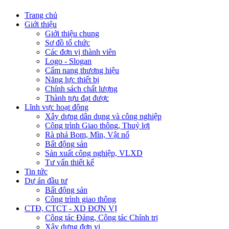
Trang chủ
Giới thiệu
Giới thiệu chung
Sơ đồ tổ chức
Các đơn vị thành viên
Logo - Slogan
Cẩm nang thương hiệu
Năng lực thiết bị
Chính sách chất lượng
Thành tựu đạt được
Lĩnh vực hoạt động
Xây dựng dân dụng và công nghiệp
Công trình Giao thông, Thuỷ lợi
Rà phá Bom, Mìn, Vật nổ
Bất động sản
Sản xuất công nghiệp, VLXD
Tư vấn thiết kế
Tin tức
Dự án đầu tư
Bất động sản
Công trình giao thông
CTĐ, CTCT - XD ĐƠN VỊ
Công tác Đảng, Công tác Chính trị
Xây dựng đơn vị