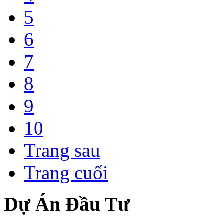
5
6
7
8
9
10
Trang sau
Trang cuối
Dự Án Đầu Tư