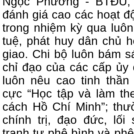
Ngọc Phương - BTĐU, 
đánh giá cao các hoạt độ
trong nhiệm kỳ qua luôn 
tuệ, phát huy dân chủ 
giao. Chi bộ luôn bám s
chỉ đạo của các cấp ủy 
luôn nêu cao tinh thần
cực “Học tập và làm th
cách Hồ Chí Minh”; thư
chính trị, đạo đức, lố
tranh tự phê bình và phê