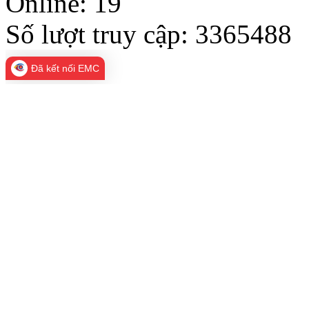
Online:
19
Số lượt truy cập:
3365488
Đã kết nối EMC