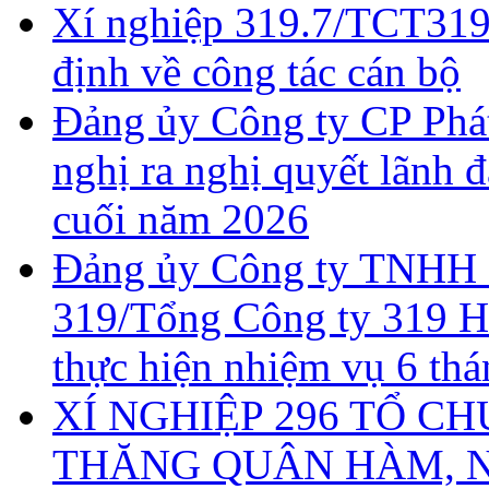
Xí nghiệp 319.7/TCT319:
định về công tác cán bộ
Đảng ủy Công ty CP Phát 
nghị ra nghị quyết lãnh 
cuối năm 2026
Đảng ủy Công ty TNHH 
319/Tổng Công ty 319 Hộ
thực hiện nhiệm vụ 6 th
XÍ NGHIỆP 296 TỔ C
THĂNG QUÂN HÀM, 