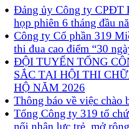
Đảng ủy Công ty CPĐT 
họp phiên 6 tháng đầu n
Công ty Cổ phần 319 Miề
thi đua cao điểm “30 ng
ĐỘI TUYỂN TỔNG CÔN
SẮC TẠI HỘI THI CH
HỘ NĂM 2026
Thông báo về việc chào b
Tổng Công ty 319 tổ chứ
nối nhân lực trẻ, mở rộn