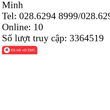
Minh
Tel: 028.6294 8999/028.6
Online:
10
Số lượt truy cập:
3364519
Đã kết nối EMC