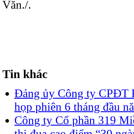
Văn./.
Ti
Tin khác
Đảng ủy Công ty CPĐT 
họp phiên 6 tháng đầu n
Công ty Cổ phần 319 Miề
thi đua cao điểm “30 ng