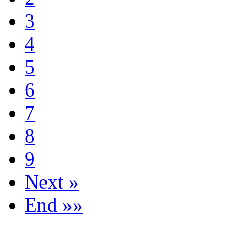
3
4
5
6
7
8
9
Next »
End »»