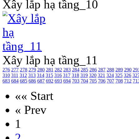
Xây lắp hạ tầng_10
Xây lắp hạ tầng_11
276
277
278
279
280
281
282
283
284
285
286
287
288
289
290
29
310
311
312
313
314
315
316
317
318
319
320
321
324
325
326
32
683
684
685
686
687
692
693
694
703
704
705
706
707
708
712
71
«« Start
« Prev
1
2