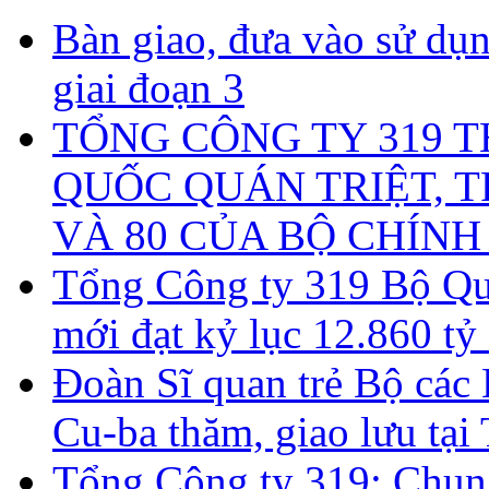
Bàn giao, đưa vào sử d
giai đoạn 3
TỔNG CÔNG TY 319 
QUỐC QUÁN TRIỆT, T
VÀ 80 CỦA BỘ CHÍNH
Tổng Công ty 319 Bộ Quố
mới đạt kỷ lục 12.860 t
Đoàn Sĩ quan trẻ Bộ các
Cu-ba thăm, giao lưu tại
Tổng Công ty 319: Chun