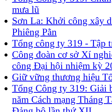
mưa lũ
Sơn La: Khởi công xây d
Phiêng Pằn
Tổng công ty 319 - Tập t
Công đoàn cơ sở Xí nghi
công Đại hội nhiệm kỳ 2
Giữ vững thương hiệu T
Tổng Công ty 319: Giải
năm Cách mạng Tháng Tá
Đảng bộ lần thứ XII