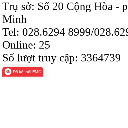
Trụ sở: Số 20 Cộng Hòa - 
Minh
Tel: 028.6294 8999/028.6
Online:
25
Số lượt truy cập:
3364739
Đã kết nối EMC