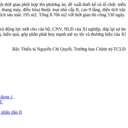
hời gian phối hợp lên phương án, đề xuất thiết kế và tổ chức triển
ang máy, điều hòa) thuộc loại nhà cấp II, cao 9 tầng, diện tích xây
 tích sàn mái: 195 m2. Tổng 8.766 m2 với thời gian thi công 530 ngày.
và động lực mới cho cán bộ, CNV, NLĐ của Xí nghiệp, đáp lại sự tin
ng, hiệu quả, góp phần phát huy mạnh mẽ uy tín và thương hiệu của Xí
Bài: Thiếu tá Nguyễn Chí Quyết, Trưởng ban Chính trị-TCLĐ
 đoạn 1
T.
 nhân dân II