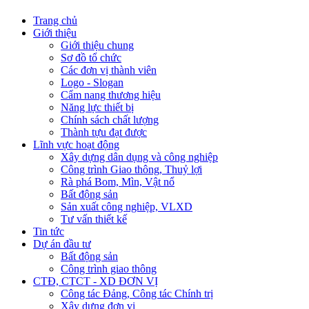
Trang chủ
Giới thiệu
Giới thiệu chung
Sơ đồ tổ chức
Các đơn vị thành viên
Logo - Slogan
Cẩm nang thương hiệu
Năng lực thiết bị
Chính sách chất lượng
Thành tựu đạt được
Lĩnh vực hoạt động
Xây dựng dân dụng và công nghiệp
Công trình Giao thông, Thuỷ lợi
Rà phá Bom, Mìn, Vật nổ
Bất động sản
Sản xuất công nghiệp, VLXD
Tư vấn thiết kế
Tin tức
Dự án đầu tư
Bất động sản
Công trình giao thông
CTĐ, CTCT - XD ĐƠN VỊ
Công tác Đảng, Công tác Chính trị
Xây dựng đơn vị