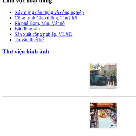
Lĩnh vực hoạt động
Xây dựng dân dụng và công nghiệp
Công trình Giao thông, Thuỷ lợi
Rà phá Bom, Mìn, Vật nổ
Bất động sản
Sản xuất công nghiệp, VLXD
Tư vấn thiết kế
Thư viện hình ảnh