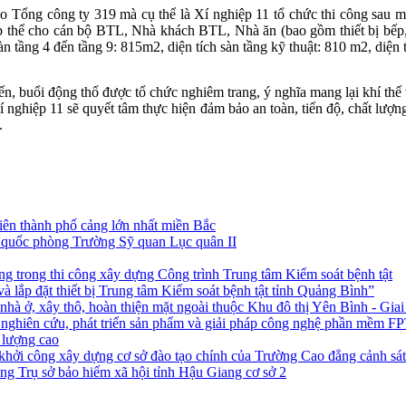
g công ty 319 mà cụ thể là Xí nghiệp 11 tổ chức thi công sau một t
thể cho cán bộ BTL, Nhà khách BTL, Nhà ăn (bao gồm thiết bị bếp, th
àn tầng 4 đến tầng 9: 815m2, diện tích sàn tầng kỹ thuật: 810 m2, diện
buổi động thổ được tổ chức nghiêm trang, ý nghĩa mang lại khí thế 
 nghiệp 11 sẽ quyết tâm thực hiện đảm bảo an toàn, tiến độ, chất lượ
.
iên thành phố cảng lớn nhất miền Bắc
o quốc phòng Trường Sỹ quan Lục quân II
g trong thi công xây dựng Công trình Trung tâm Kiểm soát bệnh tật
 lắp đặt thiết bị Trung tâm Kiểm soát bệnh tật tỉnh Quảng Bình”
nhà ở, xây thô, hoàn thiện mặt ngoài thuộc Khu đô thị Yên Bình - Giai
m nghiên cứu, phát triển sản phẩm và giải pháp công nghệ phần mềm FP
 lượng cao
khởi công xây dựng cơ sở đào tạo chính của Trường Cao đẳng cảnh sát
ng Trụ sở bảo hiểm xã hội tỉnh Hậu Giang cơ sở 2