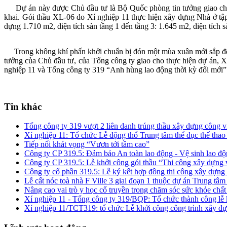
Dự án này được Chủ đầu tư là Bộ Quốc phòng tin tưởng giao cho Tổn
khai. Gói thầu XL-06 do Xí nghiệp 11 thực hiện xây dựng Nhà ở tập 
dựng 1.710 m2, diện tích sàn tầng 1 đến tầng 3: 1.645 m2, diện tích s
Trong không khí phấn khởi chuẩn bị đón một mùa xuân mới sắp đến, 
tưởng của Chủ đầu tư, của Tổng công ty giao cho thực hiện dự án, Xí
nghiệp 11 và Tổng công ty 319 “Anh hùng lao động thời kỳ đổi mới”
Tin khác
Tổng công ty 319 vượt 2 liên danh trúng thầu xây dựng công v
Xí nghiệp 11: Tổ chức Lễ động thổ Trung tâm thể dục thể tha
Tiếp nối khát vọng “Vươn tới tầm cao”
Công ty CP 319.5: Đảm bảo An toàn lao động - Vệ sinh lao độn
Công ty CP 319.5: Lễ khởi công gói thầu “Thi công xây dựng và
Công ty cổ phần 319.5: Lễ ký kết hợp đồng thi công xây dựng 
Lễ cất nóc toà nhà F Ville 3 giai đoạn 1 thuộc dự án Trung tâ
Nâng cao vai trò y học cổ truyền trong chăm sóc sức khỏe chất
Xí nghiệp 11 - Tổng công ty 319/BQP: Tổ chức thành công lễ 
Xí nghiệp 11/TCT319: tổ chức Lễ khởi công công trình xây dự